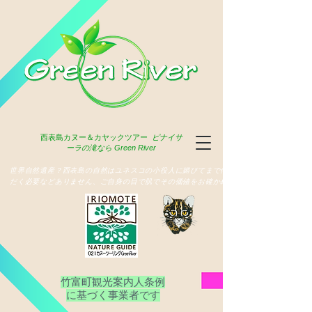
西表島
カヌー＆カヤックツアー
ピナイサ
ーラの滝なら Green River
​世界自然遺産？西表島の自然はユネスコの小役人に媚びてまで俳名いた
だく必要などありません、ご自身の目で肌でその価値をお確かめ下さい
竹富町観光案内人条例
​に基づく事業者です