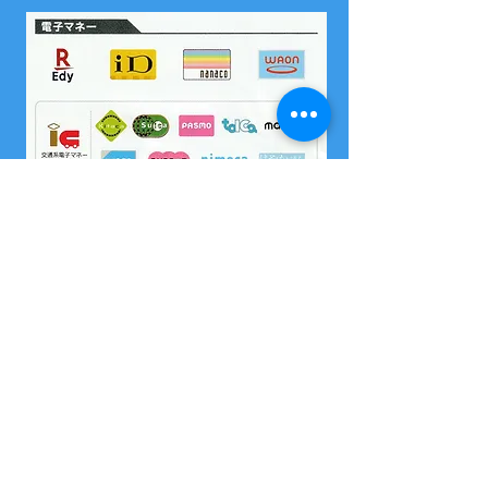
​尚、いづれの電子マネーも島内でチャージはできません
2004 沖縄県海域レジャー届け出済
所属 西表島カヌー組合
OMSB 水難救助員
​竹富町観光案内人条例に基くガイドです