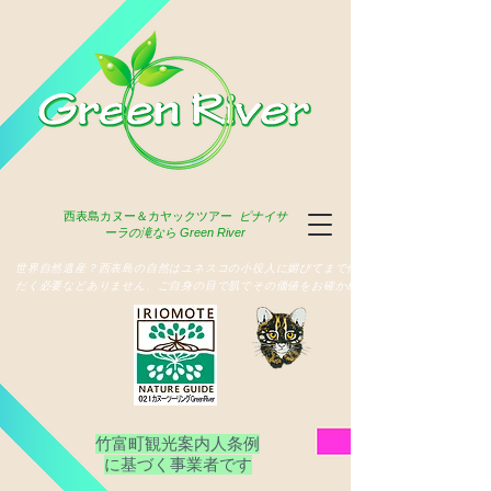
西表島
カヌー＆カヤックツアー
ピナイサ
ーラの滝なら Green River
​世界自然遺産？西表島の自然はユネスコの小役人に媚びてまで俳名いた
だく必要などありません、ご自身の目で肌でその価値をお確かめ下さい
竹富町観光案内人条例
​に基づく事業者です