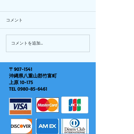
コメント
ひまわり、
ピナイ半日+釣りツアー
コメントを追加…
〒907-1541
沖縄県八重山郡竹富町
上原 10-175
TEL
0980-85-6461