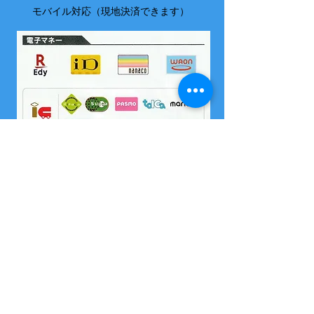
モバイル対応（現地決済できます）
​尚、いづれの電子マネーも島内でチャージはできません
2004 沖縄県海域レジャー届け出済
所属 西表島カヌー組合
OMSB 水難救助員
​竹富町観光案内人条例に基くガイドです