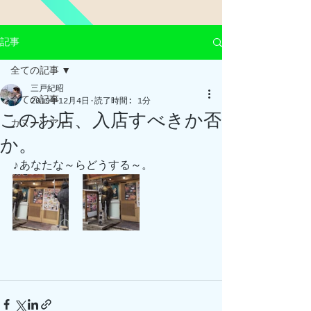
記事
全ての記事
三戸紀昭
全ての記事
2019年12月4日
読了時間: 1分
このお店、入店すべきか否
カヌーツアー
か。
♪あなたな～らどうする～。