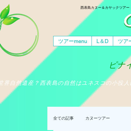
西表島
カヌー＆カヤックツア
ツアーmenu
L＆D
ツアー
ピナイ
​世界自然遺産？西表島の自然はユネスコの小役
全ての記事
カヌーツアー