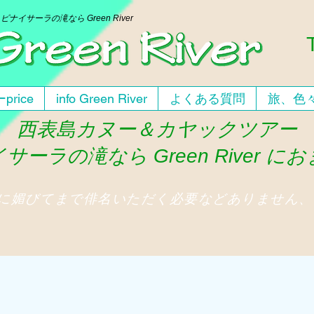
ー
ピナイサーラの滝なら Green River
price
info Green River
よくある質問
旅、色
西表島カヌー＆カヤックツアー
サーラの滝なら Green River に
人に媚びてまで俳名いただく必要などありません