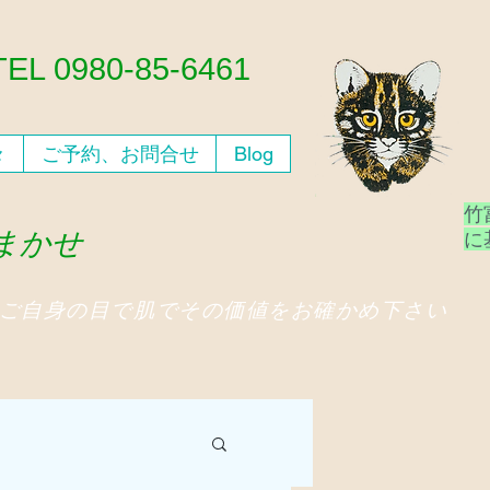
​TEL 0980-85-6461
々
ご予約、お問合せ
Blog
竹
おまかせ
​
、ご自身の目で肌でその価値をお確かめ下さい