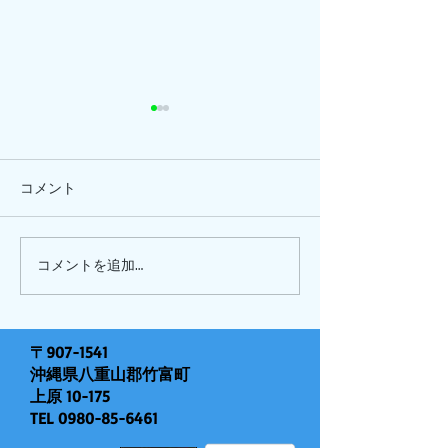
コメント
ひまわり、
ピナイ半日+釣りツアー
コメントを追加…
〒907-1541
沖縄県八重山郡竹富町
上原 10-175
TEL
0980-85-6461