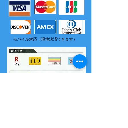
モバイル対応（現地決済できます）
​尚、いづれの電子マネーも島内でチャージはできません
2004 沖縄県海域レジャー届け出済
所属 西表島カヌー組合
OMSB 水難救助員