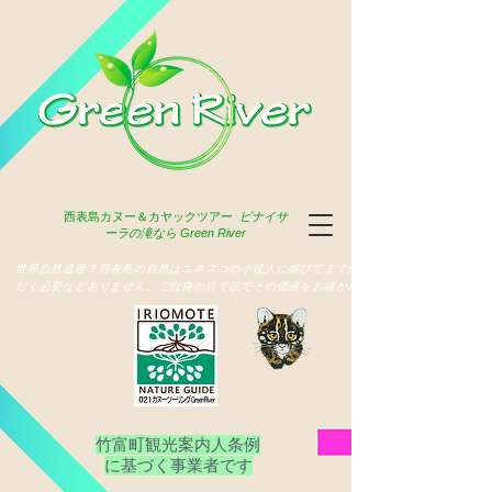
西表島
カヌー＆カヤックツアー
ピナイサ
ーラの滝なら Green River
​世界自然遺産？西表島の自然はユネスコの小役人に媚びてまで俳名いた
だく必要などありません、ご自身の目で肌でその価値をお確かめ下さい
竹富町観光案内人条例
​に基づく事業者です