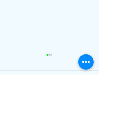
コメント
ひまわり、
ピナイ半日+釣りツアー
コメントを追加…
〒907-1541
沖縄県八重山郡竹富町