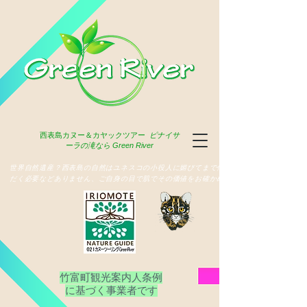
西表島
カヌー＆カヤックツアー
ピナイサ
ーラの滝なら Green River
​世界自然遺産？西表島の自然はユネスコの小役人に媚びてまで俳名いた
だく必要などありません、ご自身の目で肌でその価値をお確かめ下さい
竹富町観光案内人条例
​に基づく事業者です