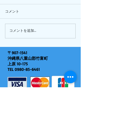
コメント
ひまわり、
ピナイ半日+釣りツアー
コメントを追加…
〒907-1541
沖縄県八重山郡竹富町
上原 10-175
TEL
0980-85-6461
モバイル対応（現地決済できます）