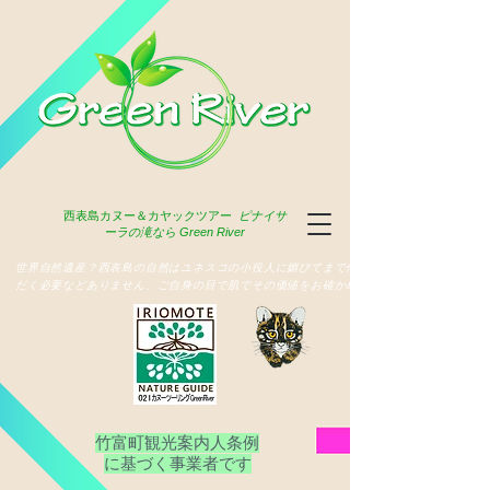
西表島
カヌー＆カヤックツアー
ピナイサ
ーラの滝なら Green River
​世界自然遺産？西表島の自然はユネスコの小役人に媚びてまで俳名いた
だく必要などありません、ご自身の目で肌でその価値をお確かめ下さい
竹富町観光案内人条例
​に基づく事業者です