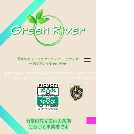
西表島
カヌー＆カヤックツアー
ピナイサ
ーラの滝なら Green River
​世界自然遺産？西表島の自然はユネスコの小役人に媚びてまで俳名いた
だく必要などありません、ご自身の目で肌でその価値をお確かめ下さい
竹富町観光案内人条例
​に基づく事業者です