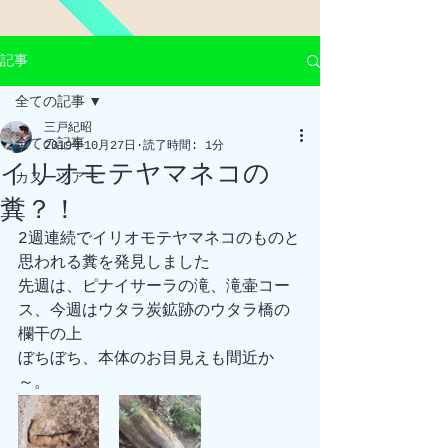
記事
全ての記事
三戸紀昭
全ての記事
2019年10月27日
読了時間: 1分
イリオモテヤマネコの
カヌーツアー
糞？！
2週連続でイリオモテヤマネコのものと
思われる糞を発見しました
先週は、ピナイサーラの滝、滝壷コー
ス、今週はウタラ炭鉱跡のウタラ橋の
欄干の上
ぼちぼち、本体のお目見えも間近か
～。