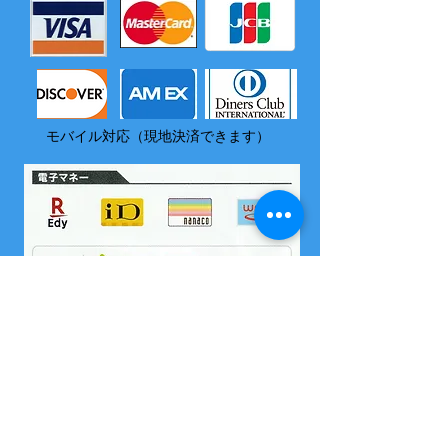
モバイル対応（現地決済できます）
​尚、いづれの電子マネーも島内でチャージはできません
2004 沖縄県海域レジャー届け出済
所属 西表島カヌー組合
OMSB 水難救助員