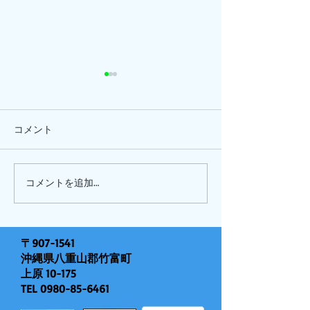
コメント
ひまわり、
ピナイ半日+釣りツアー
コメントを追加…
〒907-1541
沖縄県八重山郡竹富町
上原 10-175
TEL
0980-85-6461