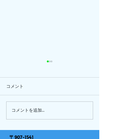
コメント
ひまわり、
ピナイ半日+釣りツアー
コメントを追加…
〒907-1541