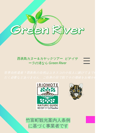
西表島
カヌー＆カヤックツアー
ピナイサ
ーラの滝なら Green River
​世界自然遺産？西表島の自然はユネスコの小役人に媚びてまで俳名いた
だく必要などありません、ご自身の目で肌でその価値をお確かめ下さい
竹富町観光案内人条例
​に基づく事業者です