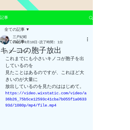
記事
全ての記事
三戸紀昭
全ての記事
2021年9月10日
読了時間: 1分
キノコの胞子放出
カヌーツアー
これまでにも小さいキノコが胞子を出
しているのを
見たことはあるのですが、これほど大
きいのが大量に
放出しているのを見たのははじめて。
https://video.wixstatic.com/video/a
36b26_75b5ce12593c41cba7b055f1a0633
93d/1080p/mp4/file.mp4