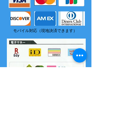
モバイル対応（現地決済できます）
​尚、いづれの電子マネーも島内でチャージはできません
2004 沖縄県海域レジャー届け出済
所属 西表島カヌー組合
OMSB 水難救助員
​竹富町観光案内人条例に基くガイドです