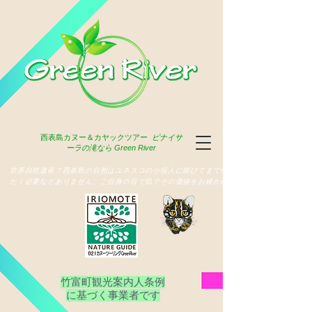
西表島
カヌー＆カヤックツアー
ピナイサ
ーラの滝なら Green River
​世界自然遺産？西表島の自然はユネスコの小役人に媚びてまで俳名いた
だく必要などありません、ご自身の目で肌でその価値をお確かめ下さい
竹富町観光案内人条例
​に基づく事業者です