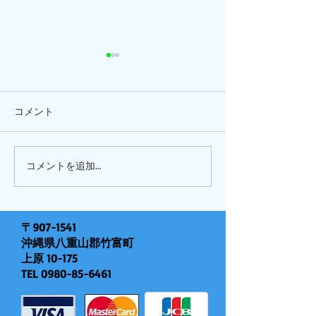
コメント
ひまわり、
ピナイ半日+釣りツアー
コメントを追加…
〒907-1541
沖縄県八重山郡竹富町
上原 10-175
TEL
0980-85-6461