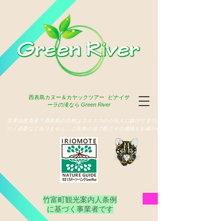
西表島
カヌー＆カヤックツアー
ピナイサ
ーラの滝なら Green River
​世界自然遺産？西表島の自然はユネスコの小役人に媚びてまで俳名いた
だく必要などありません、ご自身の目で肌でその価値をお確かめ下さい
竹富町観光案内人条例
​に基づく事業者です