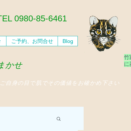
​TEL 0980-85-6461
々
ご予約、お問合せ
Blog
竹
おまかせ
​
、ご自身の目で肌でその価値をお確かめ下さい