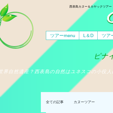
西表島
カヌー＆カヤックツア
ツアーmenu
L＆D
ツアー
ピナイ
​世界自然遺産？西表島の自然はユネスコの小役
全ての記事
カヌーツアー