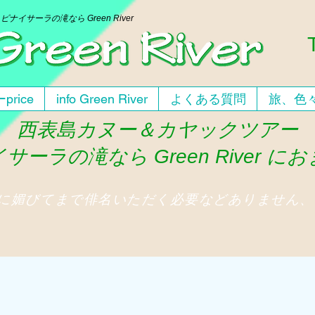
ー
ピナイサーラの滝なら Green River
price
info Green River
よくある質問
旅、色
西表島カヌー＆カヤックツアー
サーラの滝なら Green River に
人に媚びてまで俳名いただく必要などありません