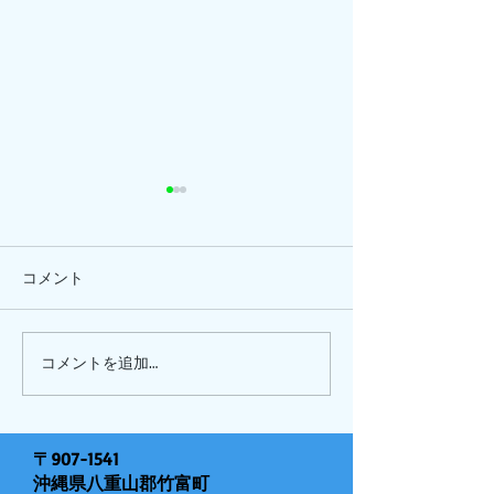
コメント
ひまわり、
ピナイ半日+釣りツアー
コメントを追加…
〒907-1541
沖縄県八重山郡竹富町