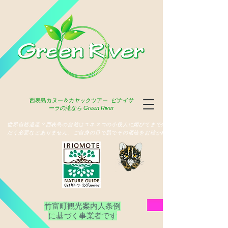
西表島
カヌー＆カヤックツアー
ピナイサ
ーラの滝なら Green River
​世界自然遺産？西表島の自然はユネスコの小役人に媚びてまで俳名いた
だく必要などありません、ご自身の目で肌でその価値をお確かめ下さい
竹富町観光案内人条例
​に基づく事業者です