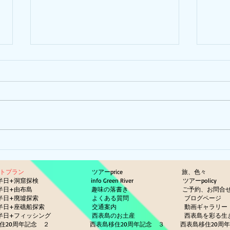
ひま
ピナイ半日+釣りツアー
ットプラン
ツアーprice
旅、色々
半日+洞窟探検
info Green River
ツアーp
半日+由布島
趣味の落書き
ご予約、お問合
半日+廃墟探索
よくある質問
ブログページ
半日+座礁船探索
交通案内
動画ギ
半日+フィッシング
西表島のお土産
西表島を彩る
住20周年記念 ２
西表島移住20周年記念 ３
西表島移住20周