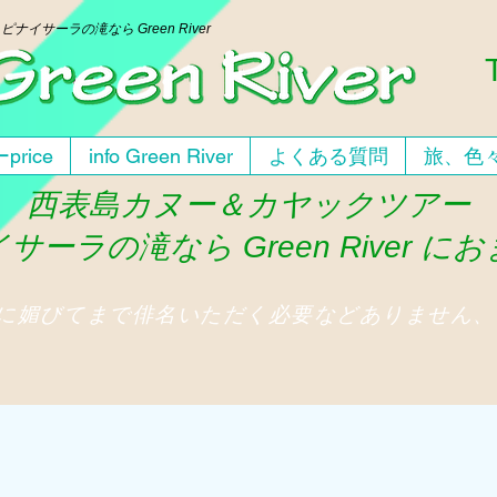
ー
ピナイサーラの滝なら Green River
price
info Green River
よくある質問
旅、色
西表島カヌー＆カヤックツアー
サーラの滝なら Green River に
人に媚びてまで俳名いただく必要などありません