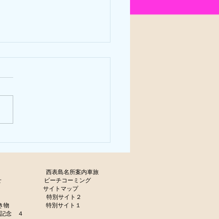
わり、
olicy
西表島名所案内車旅
せ
ビーチコーミング
サイトマップ
ャラリー
特別サイト２
生き物
特別サイト１
年記念 ４