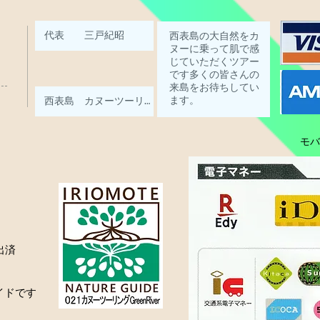
モバイ
出済
イドです