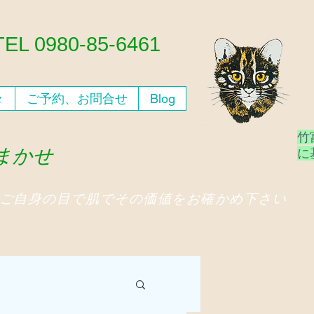
​TEL 0980-85-6461
々
ご予約、お問合せ
Blog
竹
おまかせ
​
、ご自身の目で肌でその価値をお確かめ下さい