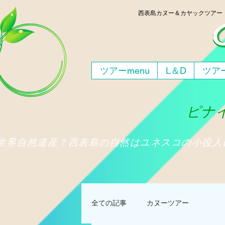
西表島
カヌー＆カヤックツア
ツアーmenu
L＆D
ツアー
ピナイ
​世界自然遺産？西表島の自然はユネスコの小役
全ての記事
カヌーツアー