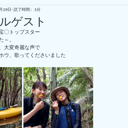
7月19日
読了時間: 1分
ルゲスト
宝〇トップスター
た～。
、大変奇麗な声で
ホウ、歌ってくださいました