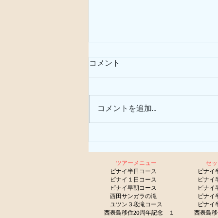
コメント
サガリバナ
コメントを追加…
ツアーメニュー
セ
​
ピナイ半日コース
ピナイ
ピナイ１日コース
ピナイ
ピナイ早朝コース
ピナイ
西田サンガラの滝
ピナイ
​
ユツン３段滝コース
ピナイ
西表島移住20周年記念 １
西表島移