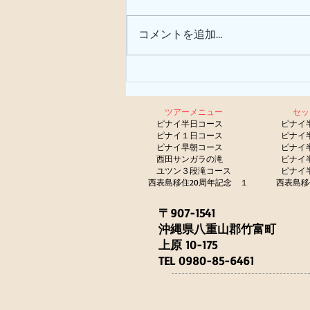
サガリバナ
コメントを追加…
ツアーメニュー
セ
​
ピナイ半日コース
ピナイ
ピナイ１日コース
ピナイ
ピナイ早朝コース
ピナイ
西田サンガラの滝
ピナイ
​
ユツン３段滝コース
ピナイ
西表島移住20周年記念 １
西表島移
〒907-1541
沖縄県八重山郡竹富町
上原 10-175
TEL 0980-85-6461