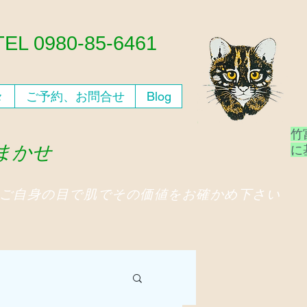
​TEL 0980-85-6461
々
ご予約、お問合せ
Blog
竹
おまかせ
​
、ご自身の目で肌でその価値をお確かめ下さい