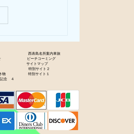
わり、
olicy
西表島名所案内車旅
せ
ビーチコーミング
サイトマップ
ャラリー
特別サイト２
生き物
特別サイト１
年記念 ４