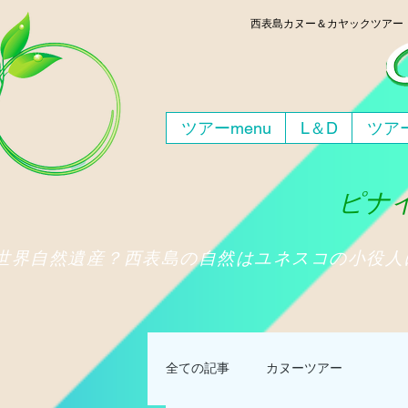
西表島
カヌー＆カヤックツア
ツアーmenu
L＆D
ツアー
ピナイ
​世界自然遺産？西表島の自然はユネスコの小役
全ての記事
カヌーツアー