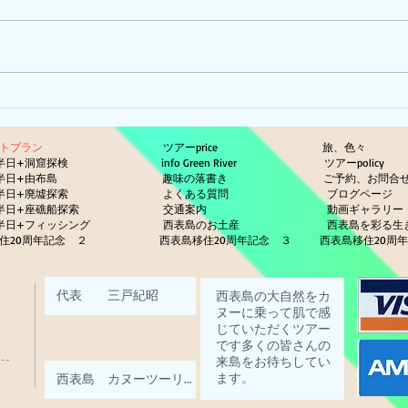
ひま
ピナイ半日+釣りツアー
ットプラン
ツアーprice
旅、色々
半日+洞窟探検
info Green River
ツアーp
半日+由布島
趣味の落書き
ご予約、お問合
半日+廃墟探索
よくある質問
ブログページ
半日+座礁船探索
交通案内
動画ギ
半日+フィッシング
西表島のお土産
西表島を彩る
住20周年記念 ２
西表島移住20周年記念 ３
西表島移住20周