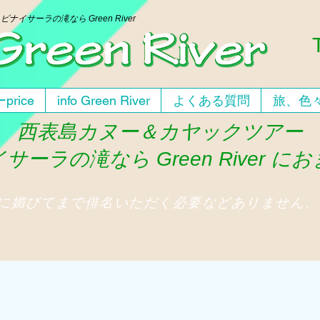
ー
ピナイサーラの滝なら Green River
price
info Green River
よくある質問
旅、色
西表島カヌー＆カヤックツアー
サーラの滝なら Green River に
人に媚びてまで俳名いただく必要などありません