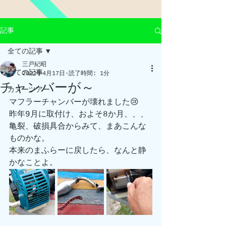
記事
全ての記事
三戸紀昭
全ての記事
2022年4月17日
読了時間: 1分
チャンバーが～
カヌーツアー
マフラーチャンバーが壊れました😢
昨年9月に取付け、およそ8か月、、、
亀裂、破損具合からみて、まあこんな
ものかな。
本来のまふらーに戻したら、なんと静
かなことよ。