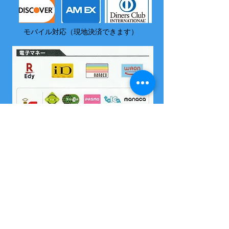
モバイル対応（現地決済できます）
​尚、いづれの電子マネーも島内でチャージはできません
2004 沖縄県海域レジャー届け出済
所属 西表島カヌー組合
OMSB 水難救助員
​竹富町観光案内人条例に基くガイドです