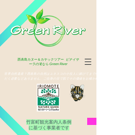
西表島
カヌー＆カヤックツアー
ピナイサ
ーラの滝なら Green River
​世界自然遺産？西表島の自然はユネスコの小役人に媚びてまで俳名いた
だく必要などありません、ご自身の目で肌でその価値をお確かめ下さい
竹富町観光案内人条例
​に基づく事業者です