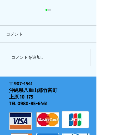
コメント
ひまわり、
ピナイ半日+釣りツアー
コメントを追加…
〒907-1541
沖縄県八重山郡竹富町
上原 10-175
TEL
0980-85-6461