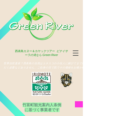
西表島
カヌー＆カヤックツアー
ピナイサ
ーラの滝なら Green River
​世界自然遺産？西表島の自然はユネスコの小役人に媚びてまで俳名いた
だく必要などありません、ご自身の目で肌でその価値をお確かめ下さい
竹富町観光案内人条例
​に基づく事業者です