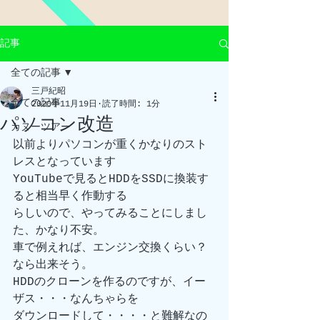
記事
全ての記事
三戸紀昭
全ての記事
2020年11月19日
読了時間: 1分
パソコン改造
カヌーツアー
以前よりパソコンが重くかなりのスト
レスとなっています
YouTubeで見るとHDDをSSDに換装す
ると相当早く作動する
らしいので、やってみることにしまし
た、かなり不安。
車で例えれば、エンジン交換くらい？
なら出来そう。
HDDのクローンを作るのですが、イー
ザス・・・なんちゃらを
ダウンロードして・・・・と難解なの