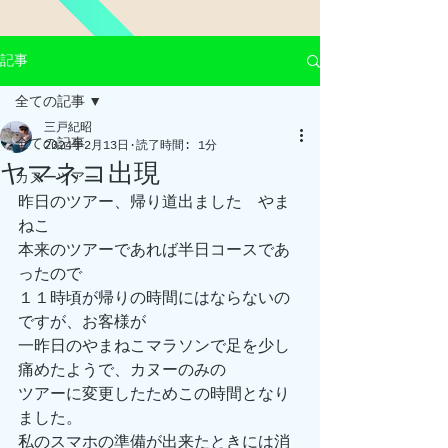
記事
全ての記事
三戸紀昭
全ての記事
2024年2月13日
読了時間: 1分
ヤマネコ出現
カヌーツアー
昨日のツアー、帰り道出ました　やま
ねこ
本来のツアーであれば半日コースであ
ったので
１１時頃が帰りの時間にはならないの
ですが、お客様が
一昨日のやまねこマラソンで足を少し
痛めたようで、カヌーのみの
ツアーに変更したためこの時間となり
ました。
私のスマホの準備が出来たときには消