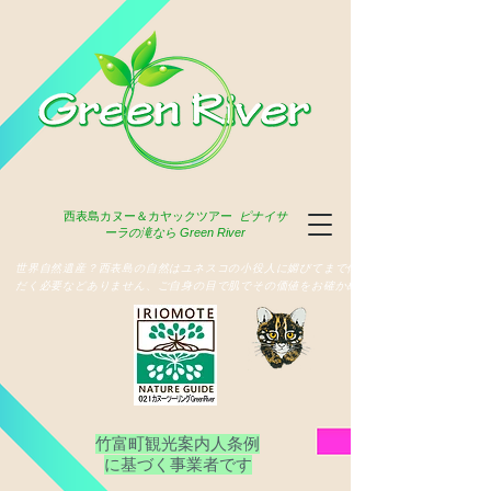
西表島
カヌー＆カヤックツアー
ピナイサ
ーラの滝なら Green River
​世界自然遺産？西表島の自然はユネスコの小役人に媚びてまで俳名いた
だく必要などありません、ご自身の目で肌でその価値をお確かめ下さい
竹富町観光案内人条例
​に基づく事業者です