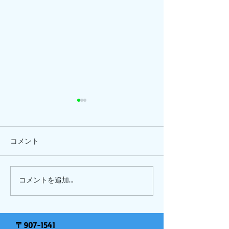
コメント
ひまわり、
ピナイ半日+釣りツアー
コメントを追加…
〒907-1541