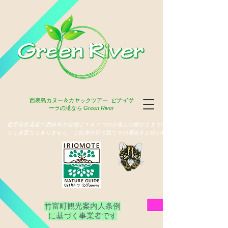
西表島
カヌー＆カヤックツアー
ピナイサ
ーラの滝なら Green River
​世界自然遺産？西表島の自然はユネスコの小役人に媚びてまで俳名いた
だく必要などありません、ご自身の目で肌でその価値をお確かめ下さい
竹富町観光案内人条例
​に基づく事業者です