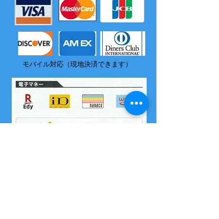
モバイル対応（現地決済できます）
​尚、いづれの電子マネーも島内でチャージはできません
2004 沖縄県海域レジャー届け出済
所属 西表島カヌー組合
OMSB 水難救助員