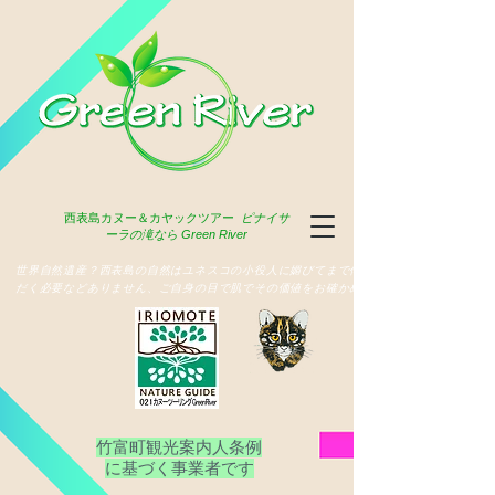
西表島
カヌー＆カヤックツアー
ピナイサ
ーラの滝なら Green River
​世界自然遺産？西表島の自然はユネスコの小役人に媚びてまで俳名いた
だく必要などありません、ご自身の目で肌でその価値をお確かめ下さい
竹富町観光案内人条例
​に基づく事業者です