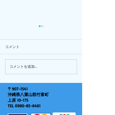
コメント
ひまわり、
ピナイ半日+釣りツアー
コメントを追加…
〒907-1541
沖縄県八重山郡竹富町
上原 10-175
TEL
0980-85-6461