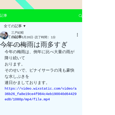
記事
全ての記事
三戸紀昭
全ての記事
2022年5月20日
読了時間: 1分
今年の梅雨は雨多すぎ
カヌーツアー
今年の梅雨は、例年に比べ大量の雨が
降り続いて
おります。
そのせいで、ピナイサーラの滝も豪快
な水しぶきを
連日かましております。
https://video.wixstatic.com/video/a
36b26_fa8e19ce4f984c4eb190040d64429
ed8/1080p/mp4/file.mp4