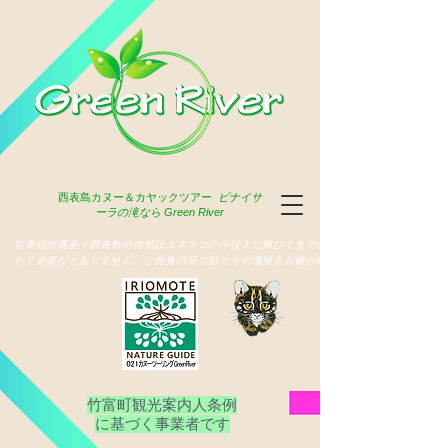
西表島
カヌー＆カヤックツアー
ピナイサ
ーラの滝なら Green River
​世界自然遺産？西表島の自然はユネスコの小役人に媚びてまで俳名いた
だく必要などありません、ご自身の目で肌でその価値をお確かめ下さい
竹富町観光案内人条例
​に基づく事業者です