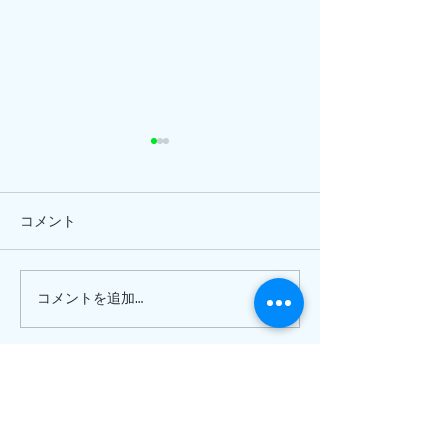
コメント
ひまわり、
ピナイ半日+釣りツアー
コメントを追加…
〒907-1541
沖縄県八重山郡竹富町
上原 10-175