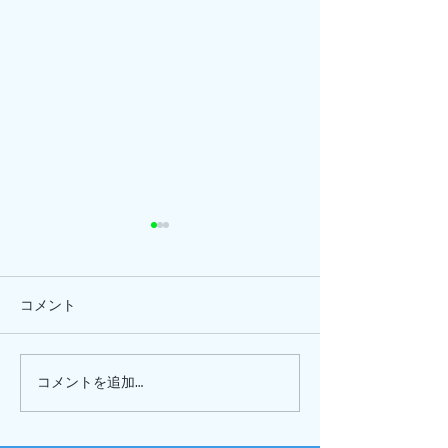
コメント
ひまわり、
ピナイ半日+釣りツアー
コメントを追加…