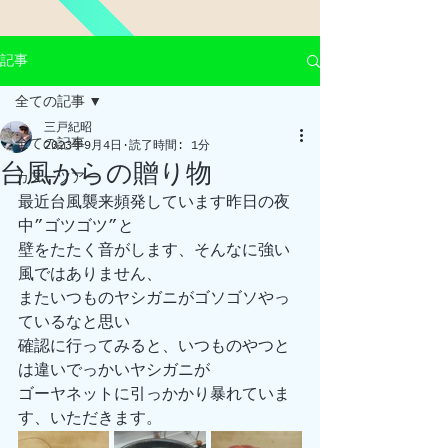
記事
全ての記事
三戸紀昭
全ての記事
2023年9月4日
読了時間: 1分
台風からの贈り物
カヌーツアー
最近台風襲来頻発しています昨日の夜
中”ゴツゴツ”と
壁をたたく音がします、そんなに強い
風ではありません、
またいつものヤシガニがゴソゴソやっ
ているなと思い
確認に行ってみると、いつものやつと
は違いでっかいヤシガニが
ゴーヤネットに引っかかり暴れていま
す、いただきます。