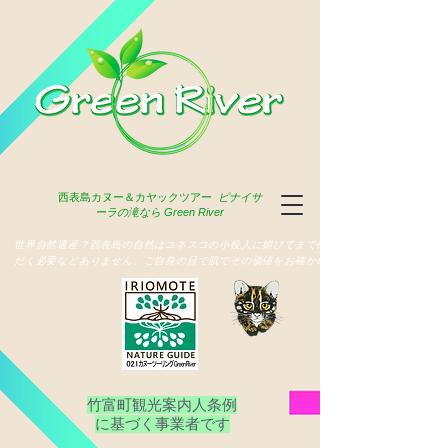
西表島
カヌー＆カヤックツアー
ピナイサ
ーラの滝なら Green River
​世界自然遺産？西表島の自然はユネスコの小役人に媚びてまで俳名いた
だく必要などありません、ご自身の目で肌でその価値をお確かめ下さい
竹富町観光案内人条例
​に基づく事業者です