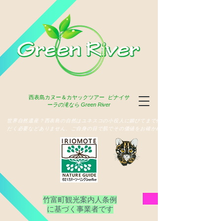
西表島
カヌー＆カヤックツアー
ピナイサ
ーラの滝なら Green River
​世界自然遺産？西表島の自然はユネスコの小役人に媚びてまで俳名いた
だく必要などありません、ご自身の目で肌でその価値をお確かめ下さい
竹富町観光案内人条例
​に基づく事業者です