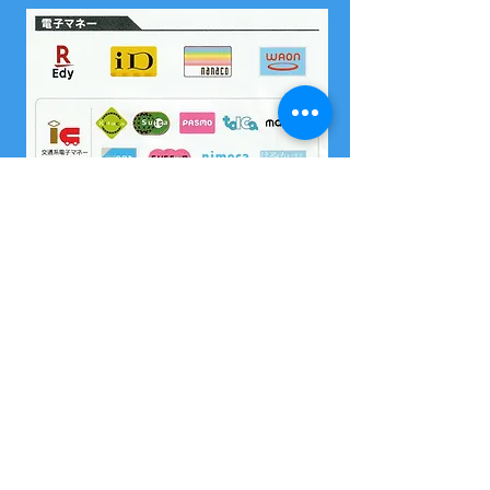
​尚、いづれの電子マネーも島内でチャージはできません
2004 沖縄県海域レジャー届け出済
所属 西表島カヌー組合
OMSB 水難救助員
​竹富町観光案内人条例に基くガイドです