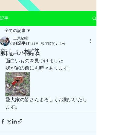
記事
全ての記事
三戸紀昭
全ての記事
2021年1月11日
読了時間: 1分
新しい標識
カヌーツアー
面白いものを見つけました
我が家の前にも時々あります、
愛犬家の皆さんよろしくお願いいたし
ます。