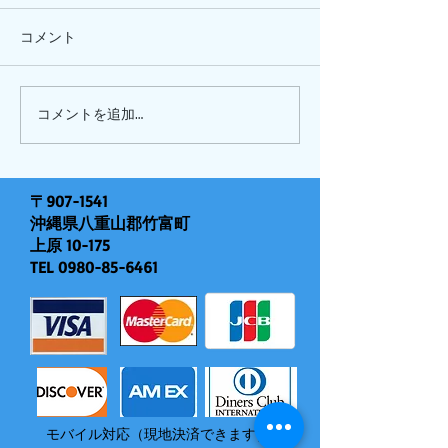
コメント
ひまわり、
ピナイ半日+釣りツアー
コメントを追加…
〒907-1541
沖縄県八重山郡竹富町
上原 10-175
TEL
0980-85-6461
モバイル対応（現地決済できます）