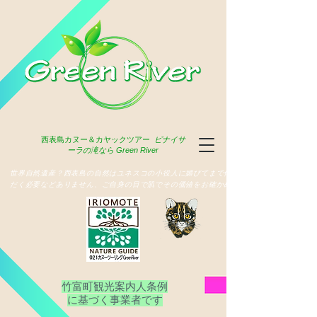
西表島
カヌー＆カヤックツアー
ピナイサ
ーラの滝なら Green River
​世界自然遺産？西表島の自然はユネスコの小役人に媚びてまで俳名いた
だく必要などありません、ご自身の目で肌でその価値をお確かめ下さい
竹富町観光案内人条例
​に基づく事業者です