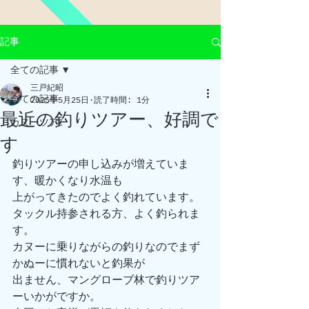
記事
全ての記事
三戸紀昭
全ての記事
2025年5月25日
読了時間: 1分
最近の釣りツアー、好調で
カヌーツアー
す
釣りツアーの申し込みが増えていま
す、暖かくなり水温も
上がってきたのでよく釣れています。
タックル持参される方、よく釣られま
す。
カヌーに乗りながらの釣りなのでまず
かぬーに慣れないと釣果が
出ません、マングローブ林で釣りツア
ーいかがですか。