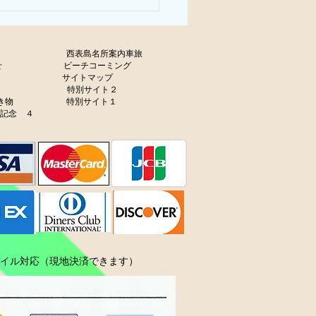
olicy
西表島名所案内車旅
せ
ビーチコーミング
サイトマップ
ャラリー
特別サイト２
生き物
特別サイト１
年記念 ４
ル対応（現地決済できます）