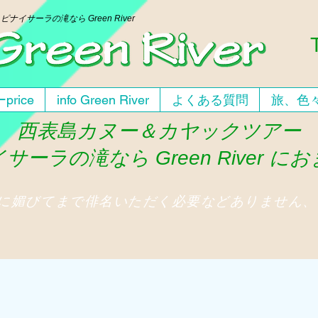
ー
ピナイサーラの滝なら Green River
price
info Green River
よくある質問
旅、色
西表島カヌー＆カヤックツアー
サーラの滝なら Green River に
人に媚びてまで俳名いただく必要などありません