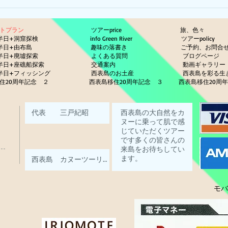
ットプラン
ツアーprice
旅、色々
半日+洞窟探検
info Green River
ツアーp
半日+由布島
趣味の落書き
ご予約、お問合
半日+廃墟探索
よくある質問
ブログページ
半日+座礁船探索
交通案内
動画ギ
半日+フィッシング
西表島のお土産
西表島を彩る
住20周年記念 ２
西表島移住20周年記念 ３
西表島移住20周
モバイ