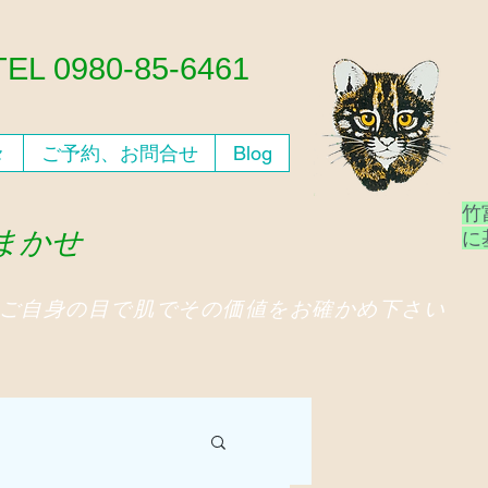
​TEL 0980-85-6461
々
ご予約、お問合せ
Blog
竹
おまかせ
​
、ご自身の目で肌でその価値をお確かめ下さい