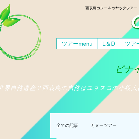
西表島
カヌー＆カヤックツア
ツアーmenu
L＆D
ツアー
ピナイ
​世界自然遺産？西表島の自然はユネスコの小役
全ての記事
カヌーツアー