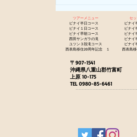
ツアーメニュー
セ
​
ピナイ半日コース
ピナイ
ピナイ１日コース
ピナイ
ピナイ早朝コース
ピナイ
西田サンガラの滝
ピナイ
​
ユツン３段滝コース
ピナイ
西表島移住20周年記念 １
西表島移
〒907-1541
沖縄県八重山郡竹富町
上原 10-175
TEL 0980-85-6461