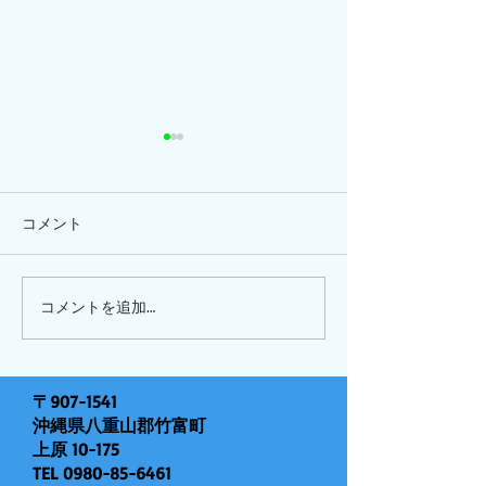
コメント
ひまわり、
ピナイ半日+釣りツアー
コメントを追加…
〒907-1541
沖縄県八重山郡竹富町
上原 10-175
TEL
0980-85-6461