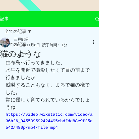
記事
全ての記事
三戸紀昭
全ての記事
2022年11月8日
読了時間: 1分
猫のような
カヌーツアー
由布島へ行ってきました、
水牛を間近で撮影したくて目の前まで
行きましたが
威嚇することもなく、まるで猫の様で
した。
常に優しく育てられているからでしょ
うね
https://video.wixstatic.com/video/a
36b26_945539592424495cbdfdd88c9f25d
542/480p/mp4/file.mp4