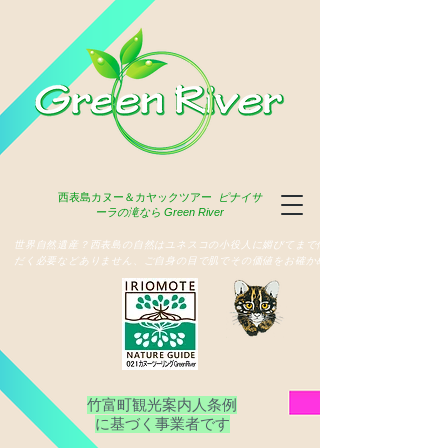
西表島
カヌー＆カヤックツアー
ピナイサ
ーラの滝なら Green River
​世界自然遺産？西表島の自然はユネスコの小役人に媚びてまで俳名いた
だく必要などありません、ご自身の目で肌でその価値をお確かめ下さい
竹富町観光案内人条例
​に基づく事業者です