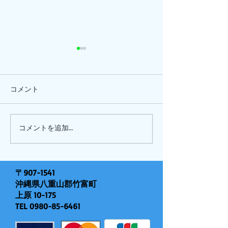
コメント
ひまわり、
ピナイ半日+釣りツアー
コメントを追加…
〒907-1541
沖縄県八重山郡竹富町
上原 10-175
TEL
0980-85-6461