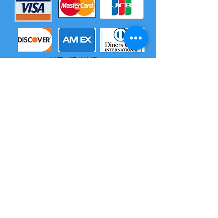
モバイル対応（現地決済できます）
​尚、いづれの電子マネーも島内でチャージはできません
2004 沖縄県海域レジャー届け出済
所属 西表島カヌー組合
OMSB 水難救助員
​竹富町観光案内人条例に基くガイドです