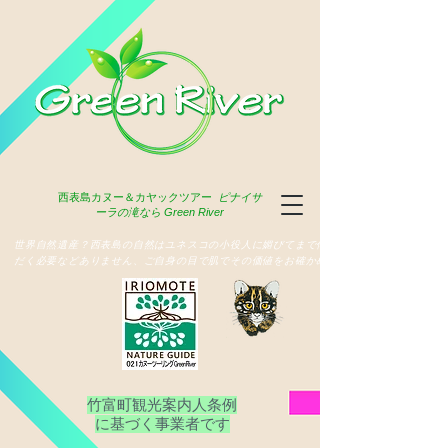
西表島
カヌー＆カヤックツアー
ピナイサ
ーラの滝なら Green River
​世界自然遺産？西表島の自然はユネスコの小役人に媚びてまで俳名いた
だく必要などありません、ご自身の目で肌でその価値をお確かめ下さい
竹富町観光案内人条例
​に基づく事業者です