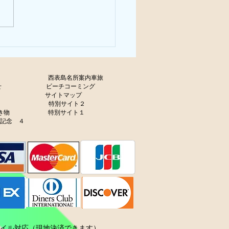
olicy
西表島名所案内車旅
せ
ビーチコーミング
サイトマップ
ャラリー
特別サイト２
生き物
特別サイト１
年記念 ４
ル対応（現地決済できます）