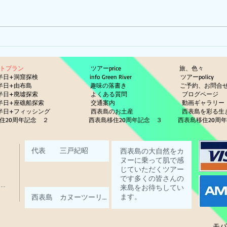
ピナイ半日+釣りツアー
ットプラン
ツアーprice
旅、色々
半日+洞窟探検
info Green River
ツアーp
半日+由布島
趣味の落書き
ご予約、お問合
半日+廃墟探索
よくある質問
ブログページ
半日+座礁船探索
交通案内
動画ギ
半日+フィッシング
西表島のお土産
西表島を彩る
住20周年記念 ２
西表島移住20周年記念 ３
西表島移住20周
モバイ