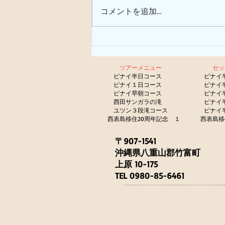
コメントを追加…
ツアーメニュー
セ
​
ピナイ半日コース
ピナイ
ピナイ１日コース
ピナイ
ピナイ早朝コース
ピナイ
西田サンガラの滝
ピナイ
​
ユツン３段滝コース
ピナイ
西表島移住20周年記念 １
西表島移
〒907-1541
沖縄県八重山郡竹富町
上原 10-175
TEL 0980-85-6461