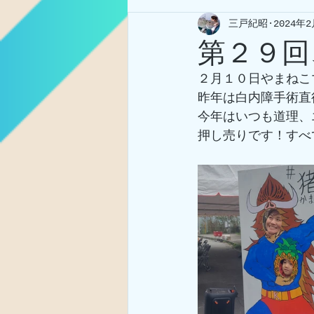
三戸紀昭
2024年
第２９回
２月１０日やまねこ
昨年は白内障手術直
今年はいつも道理、
押し売りです！すべ