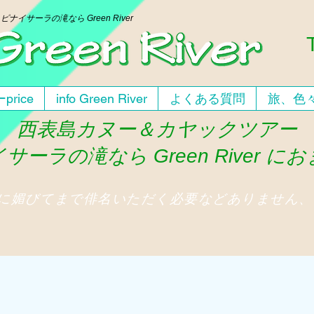
ー
ピナイサーラの滝なら Green River
price
info Green River
よくある質問
旅、色
西表島カヌー＆カヤックツアー
サーラの滝なら Green River に
人に媚びてまで俳名いただく必要などありません