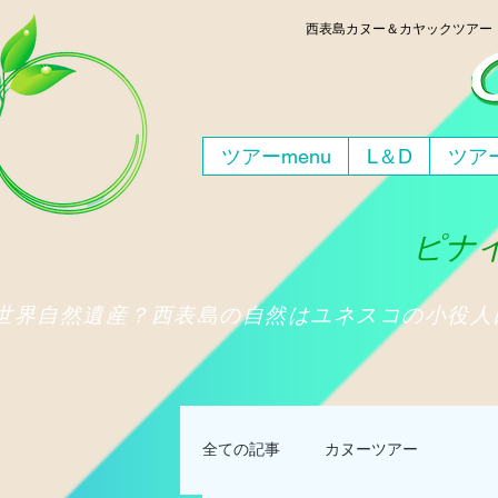
西表島
カヌー＆カヤックツア
ツアーmenu
L＆D
ツアー
ピナイ
​世界自然遺産？西表島の自然はユネスコの小役
全ての記事
カヌーツアー