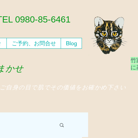
​TEL 0980-85-6461
々
ご予約、お問合せ
Blog
竹
おまかせ
​
、ご自身の目で肌でその価値をお確かめ下さい