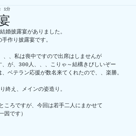
 1分
宴
の結婚披露宴がありました。
の手作り披露宴です。
人、、、私は喪中ですので出席はしませんが
す、が、300人、、、こりゃ～結構きびしいぞー
回は、ベテラン応援が数名来てくれたので、、楽勝。
造り終え、メインの姿造り。
ところですが、今回は若手二人にまかせて
一因です）