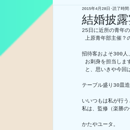
2015年4月28日
読了時間:
結婚披露
25日に近所の青年
 上原青年部主催？
招待客およそ300
 お刺身を担当しま
 と、思いきや今
テーブル盛り30皿
いいつもは私が行う
私は、監修（楽勝の
かたやユータ。