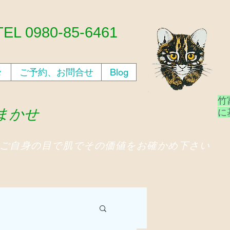
​TEL 0980-85-6461
々
ご予約、お問合せ
Blog
竹
おまかせ
​
、ご自身の目で肌でその価値をお確かめ下さい