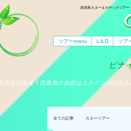
西表島
カヌー＆カヤックツア
ツアーmenu
L＆D
ツアー
ピナイ
​世界自然遺産？西表島の自然はユネスコの小役
全ての記事
カヌーツアー