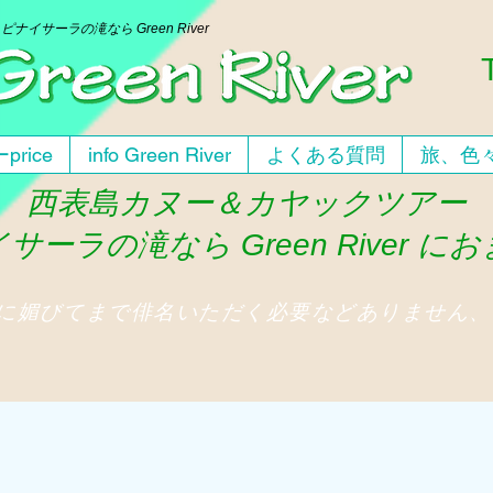
ー
ピナイサーラの滝なら Green River
price
info Green River
よくある質問
旅、色
西表島カヌー＆カヤックツアー
サーラの滝なら Green River に
人に媚びてまで俳名いただく必要などありません