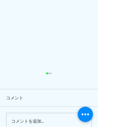
コメント
ひまわり、
ピナイ半日+釣りツアー
コメントを追加…