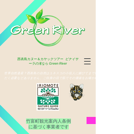
西表島
カヌー＆カヤックツアー
ピナイサ
ーラの滝なら Green River
​世界自然遺産？西表島の自然はユネスコの小役人に媚びてまで俳名いた
だく必要などありません、ご自身の目で肌でその価値をお確かめ下さい
竹富町観光案内人条例
​に基づく事業者です