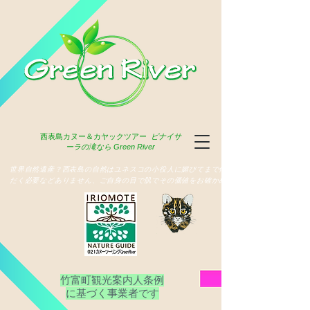
西表島
カヌー＆カヤックツアー
ピナイサ
ーラの滝なら Green River
​世界自然遺産？西表島の自然はユネスコの小役人に媚びてまで俳名いた
だく必要などありません、ご自身の目で肌でその価値をお確かめ下さい
竹富町観光案内人条例
​に基づく事業者です