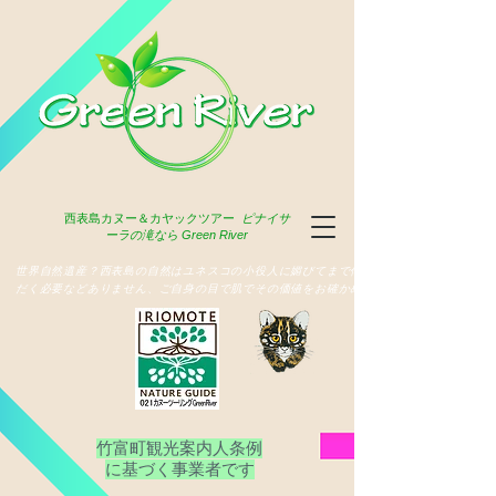
西表島
カヌー＆カヤックツアー
ピナイサ
ーラの滝なら Green River
​世界自然遺産？西表島の自然はユネスコの小役人に媚びてまで俳名いた
だく必要などありません、ご自身の目で肌でその価値をお確かめ下さい
竹富町観光案内人条例
​に基づく事業者です