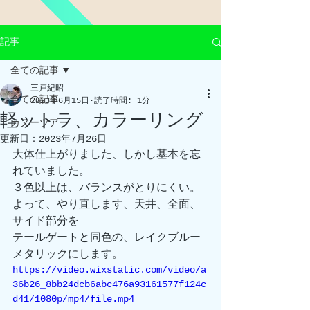
記事
全ての記事
三戸紀昭
全ての記事
2023年6月15日
読了時間: 1分
軽ットラ、カラーリング
カヌーツアー
更新日：
2023年7月26日
大体仕上がりました、しかし基本を忘
れていました。
３色以上は、バランスがとりにくい。
よって、やり直します、天井、全面、
サイド部分を
テールゲートと同色の、レイクブルー
メタリックにします。
https://video.wixstatic.com/video/a
36b26_8bb24dcb6abc476a93161577f124c
d41/1080p/mp4/file.mp4