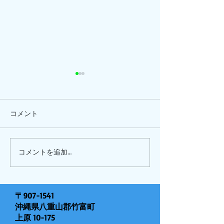
コメント
ひまわり、
ピナイ半日+釣りツアー
コメントを追加…
〒907-1541
沖縄県八重山郡竹富町
上原 10-175