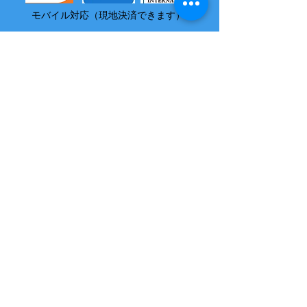
モバイル対応（現地決済できます）
​尚、いづれの電子マネーも島内でチャージはできません
2004 沖縄県海域レジャー届け出済
所属 西表島カヌー組合
OMSB 水難救助員
​竹富町観光案内人条例に基くガイドです