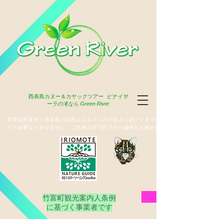
西表島
カヌー＆カヤックツアー
ピナイサ
ーラの滝なら Green River
​世界自然遺産？西表島の自然はユネスコの小役人に媚びてまで俳名いた
だく必要などありません、ご自身の目で肌でその価値をお確かめ下さい
竹富町観光案内人条例
​に基づく事業者です