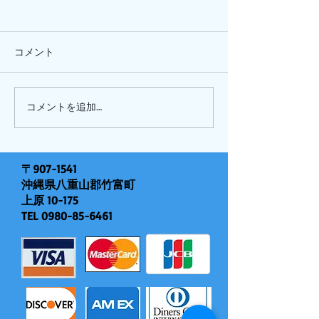
コメント
ひまわり、
ピナイ半日+釣りツアー
コメントを追加…
〒907-1541
沖縄県八重山郡竹富町
上原 10-175
TEL
0980-85-6461