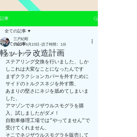
記事
全ての記事
三戸紀昭
全ての記事
2023年5月23日
読了時間: 1分
軽ットラ改造計画
カヌーツアー
ステアリング交換を行いました、しか
しこれは大変なことになったんです
まずクラクションカバーを外すために
サイドのトルクスネジを外す際、
あまりの堅さにネジを舐めてしまいま
した、
アマゾンでネジザウルスモグラを購
入、試しましたがダメ！
自動車修理工場では”やってません”で
受けてくれません、
そこでネジザウルスモグラを販売して