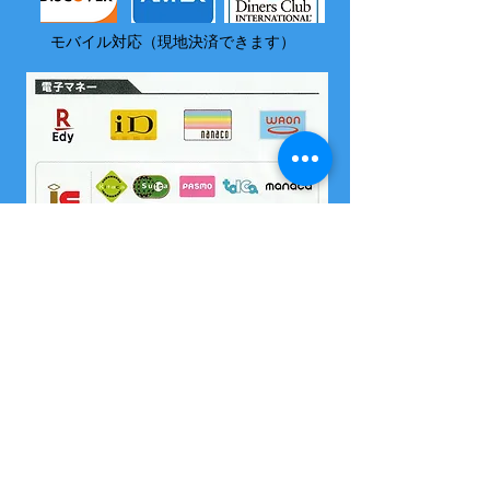
モバイル対応（現地決済できます）
​尚、いづれの電子マネーも島内でチャージはできません
2004 沖縄県海域レジャー届け出済
所属 西表島カヌー組合
OMSB 水難救助員
​竹富町観光案内人条例に基くガイドです