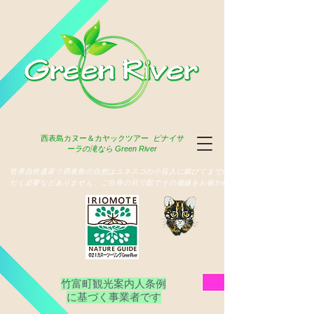
西表島
カヌー＆カヤックツアー
ピナイサ
ーラの滝なら Green River
​世界自然遺産？西表島の自然はユネスコの小役人に媚びてまで俳名いた
だく必要などありません、ご自身の目で肌でその価値をお確かめ下さい
竹富町観光案内人条例
​に基づく事業者です