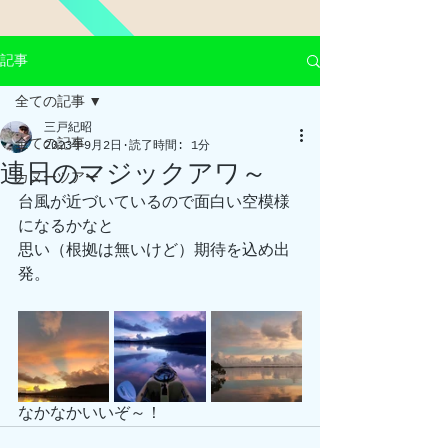
記事
全ての記事
三戸紀昭
全ての記事
2023年9月2日
読了時間: 1分
連日のマジックアワ～
カヌーツアー
台風が近づいているので面白い空模様
になるかなと
思い（根拠は無いけど）期待を込め出
発。
なかなかいいぞ～！