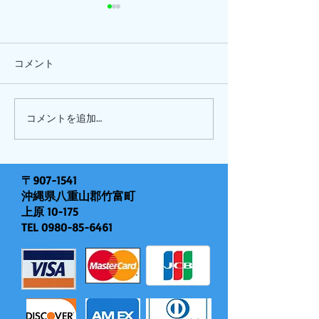
コメント
ひまわり、
ピナイ半日+釣りツアー
コメントを追加…
〒907-1541
沖縄県八重山郡竹富町
上原 10-175
TEL
0980-85-6461