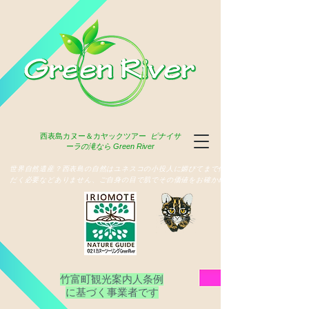
西表島
カヌー＆カヤックツアー
ピナイサ
ーラの滝なら Green River
​世界自然遺産？西表島の自然はユネスコの小役人に媚びてまで俳名いた
だく必要などありません、ご自身の目で肌でその価値をお確かめ下さい
竹富町観光案内人条例
​に基づく事業者です