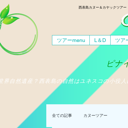
西表島
カヌー＆カヤックツア
ツアーmenu
L＆D
ツアー
ピナイ
​世界自然遺産？西表島の自然はユネスコの小役
全ての記事
カヌーツアー