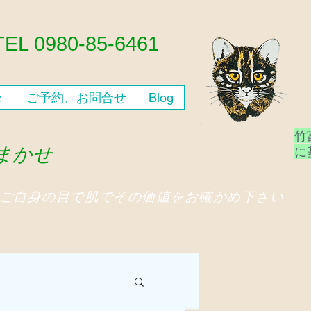
​TEL 0980-85-6461
々
ご予約、お問合せ
Blog
竹
おまかせ
​
、ご自身の目で肌でその価値をお確かめ下さい