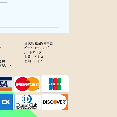
わり、
olicy
西表島名所案内車旅
せ
ビーチコーミング
サイトマップ
ャラリー
特別サイト２
生き物
特別サイト１
年記念 ４