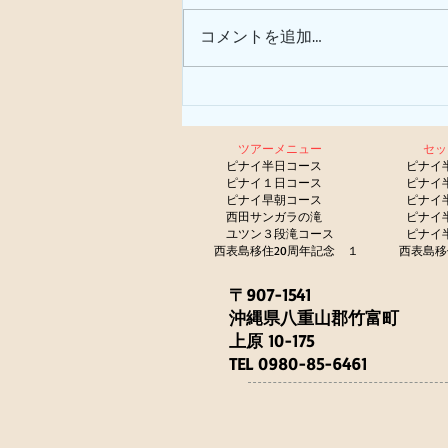
サガリバナ
コメントを追加…
ツアーメニュー
セ
​
ピナイ半日コース
ピナイ
ピナイ１日コース
ピナイ
ピナイ早朝コース
ピナイ
西田サンガラの滝
ピナイ
​
ユツン３段滝コース
ピナイ
西表島移住20周年記念 １
西表島移
〒907-1541
沖縄県八重山郡竹富町
上原 10-175
TEL 0980-85-6461