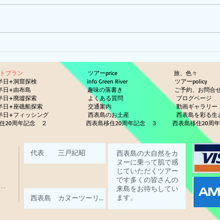
ひま
ピナイ半日+釣りツアー
ットプラン
ツアーprice
旅、色々
半日+洞窟探検
info Green River
ツアーp
半日+由布島
趣味の落書き
ご予約、お問合
半日+廃墟探索
よくある質問
ブログページ
半日+座礁船探索
交通案内
動画ギ
半日+フィッシング
西表島のお土産
西表島を彩る
住20周年記念 ２
西表島移住20周年記念 ３
西表島移住20周