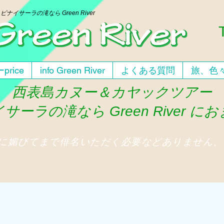
ー
ピナイサーラの滝なら Green River
price
info Green River
よくある質問
旅、色
西表島カヌー＆カヤックツアー
サーラの滝なら Green River に
人に媚びてまで俳名いただく必要などありません