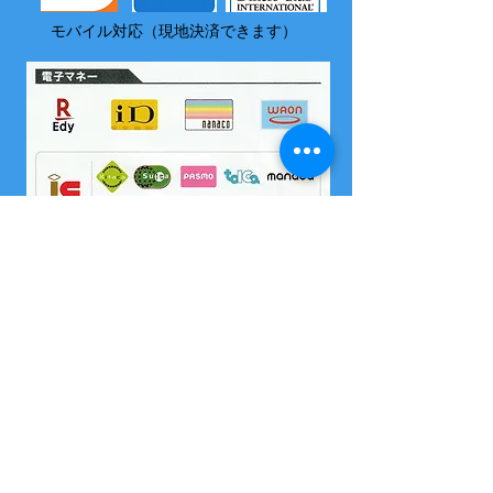
モバイル対応（現地決済できます）
​尚、いづれの電子マネーも島内でチャージはできません
2004 沖縄県海域レジャー届け出済
所属 西表島カヌー組合
OMSB 水難救助員
​竹富町観光案内人条例に基くガイドです