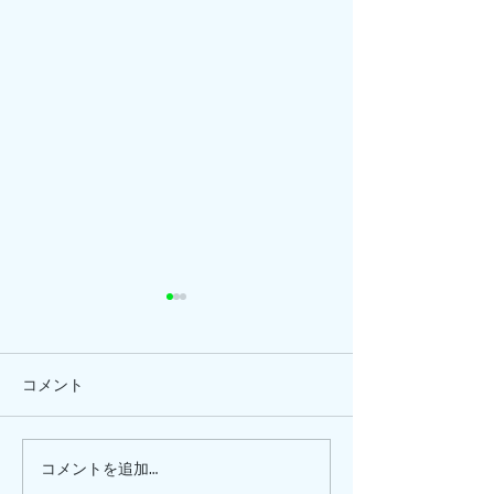
コメント
ひまわり、
ピナイ半日+釣りツアー
コメントを追加…