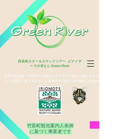
西表島
カヌー＆カヤックツアー
ピナイサ
ーラの滝なら Green River
​世界自然遺産？西表島の自然はユネスコの小役人に媚びてまで俳名いた
だく必要などありません、ご自身の目で肌でその価値をお確かめ下さい
竹富町観光案内人条例
​に基づく事業者です