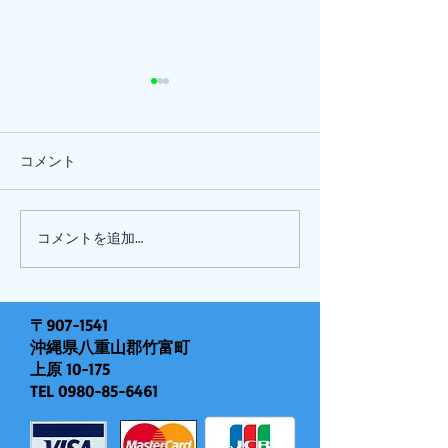
コメント
ひまわり、
ピナイ半日+釣りツアー
コメントを追加…
〒907-1541
沖縄県八重山郡竹富町
上原 10-175
TEL
0980-85-6461