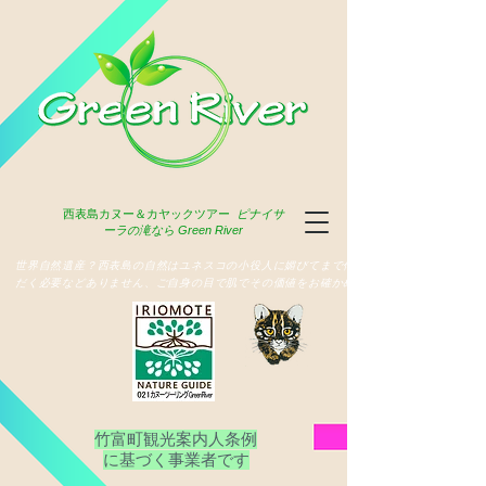
西表島
カヌー＆カヤックツアー
ピナイサ
ーラの滝なら Green River
​世界自然遺産？西表島の自然はユネスコの小役人に媚びてまで俳名いた
だく必要などありません、ご自身の目で肌でその価値をお確かめ下さい
竹富町観光案内人条例
​に基づく事業者です