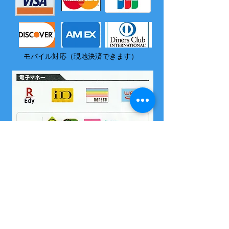
モバイル対応（現地決済できます）
​尚、いづれの電子マネーも島内でチャージはできません
2004 沖縄県海域レジャー届け出済
所属 西表島カヌー組合
OMSB 水難救助員
​竹富町観光案内人条例に基くガイドです