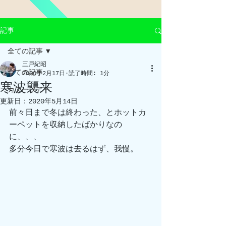
記事
全ての記事
三戸紀昭
全ての記事
2020年2月17日
読了時間: 1分
寒波襲来
カヌーツアー
更新日：
2020年5月14日
前々日まで冬は終わった、とホットカ
ーペットを収納したばかりなの
に、、、
多分今日で寒波は去るはず、我慢。