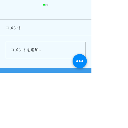
コメント
ひまわり、
ピナイ半日+釣りツアー
コメントを追加…
〒907-1541
沖縄県八重山郡竹富町
上原 10-175
TEL
0980-85-6461