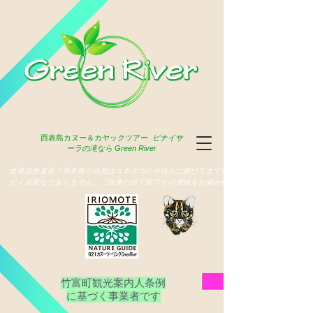
西表島
カヌー＆カヤックツアー
ピナイサ
ーラの滝なら Green River
​世界自然遺産？西表島の自然はユネスコの小役人に媚びてまで俳名いた
だく必要などありません、ご自身の目で肌でその価値をお確かめ下さい
竹富町観光案内人条例
​に基づく事業者です