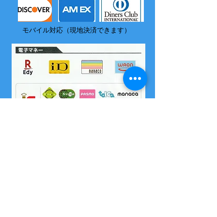
モバイル対応（現地決済できます）
​尚、いづれの電子マネーも島内でチャージはできません
2004 沖縄県海域レジャー届け出済
所属 西表島カヌー組合
OMSB 水難救助員
​竹富町観光案内人条例に基くガイドです