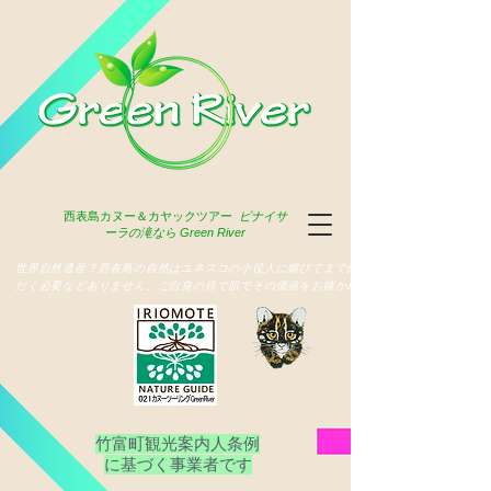
西表島
カヌー＆カヤックツアー
ピナイサ
ーラの滝なら Green River
​世界自然遺産？西表島の自然はユネスコの小役人に媚びてまで俳名いた
だく必要などありません、ご自身の目で肌でその価値をお確かめ下さい
竹富町観光案内人条例
​に基づく事業者です