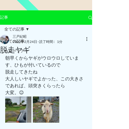
記事
全ての記事
三戸紀昭
全ての記事
2022年2月24日
読了時間: 1分
脱走ヤギ
カヌーツアー
朝早くからヤギがウロウロしていま
す、ひもが付いているので
脱走してきたね
大人しいヤギでよかった、この大きさ
であれば、頭突きくらったら
大変。😉