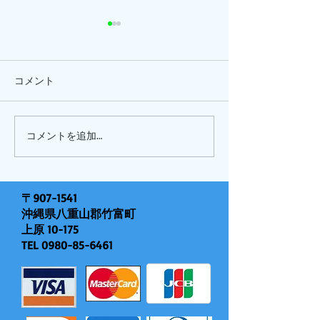
コメント
ひまわり、
ピナイ半日+釣りツアー
コメントを追加…
〒907-1541
沖縄県八重山郡竹富町
上原 10-175
TEL
0980-85-6461