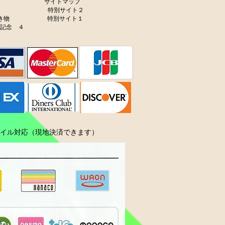
サイトマップ
ャラリー
特別サイト２
生き物
特別サイト１
年記念 ４
ル対応（現地決済できます）