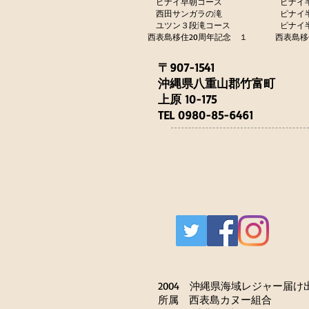
ピナイ早朝コース
ピナイ
西田サンガラの滝
ピナイ
​
ユツン３段滝コース
ピナイ
西表島移住20周年記念 １
西表島移
〒907-1541
沖縄県八重山郡竹富町
上原 10-175
TEL 0980-85-6461
2004 沖縄県海域レジャー届け
所属 西表島カヌー組合