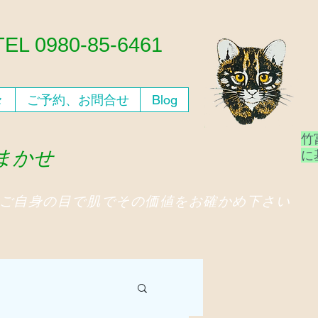
​TEL 0980-85-6461
々
ご予約、お問合せ
Blog
竹
おまかせ
​
、ご自身の目で肌でその価値をお確かめ下さい