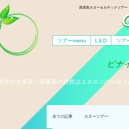
西表島
カヌー＆カヤックツア
ツアーmenu
L＆D
ツアー
ピナイ
​世界自然遺産？西表島の自然はユネスコの小役
全ての記事
カヌーツアー