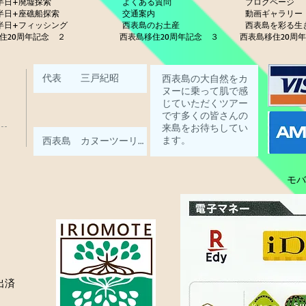
半日+廃墟探索
よくある質問
ブログページ
半日+座礁船探索
交通案内
動画ギ
半日+フィッシング
西表島のお土産
西表島を彩る
住20周年記念 ２
西表島移住20周年記念 ３
西表島移住20周
モバイ
出済