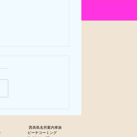
わり、
olicy
西表島名所案内車旅
せ
ビーチコーミング