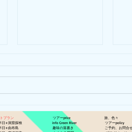
ひま
ピナイ半日+釣りツアー
ットプラン
ツアーprice
旅、色々
半日+洞窟探検
info Green River
ツアーp
半日+由布島
趣味の落書き
ご予約、お問合