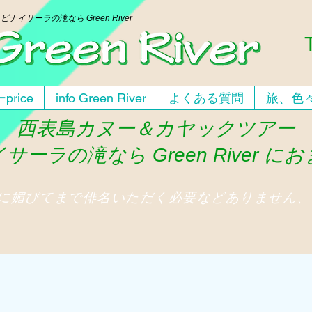
ー
ピナイサーラの滝なら Green River
price
info Green River
よくある質問
旅、色
西表島カヌー＆カヤックツアー
サーラの滝なら Green River に
人に媚びてまで俳名いただく必要などありません