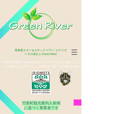
西表島
カヌー＆カヤックツアー
ピナイサ
ーラの滝なら Green River
​世界自然遺産？西表島の自然はユネスコの小役人に媚びてまで俳名いた
だく必要などありません、ご自身の目で肌でその価値をお確かめ下さい
竹富町観光案内人条例
​に基づく事業者です