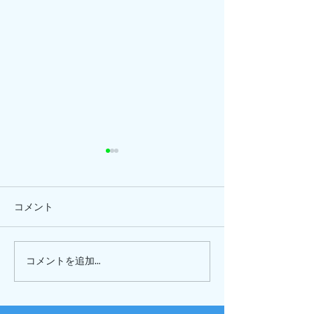
コメント
ひまわり、
ピナイ半日+釣りツアー
コメントを追加…