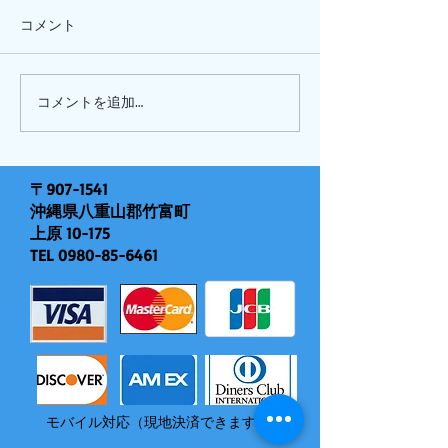
コメント
ひまわり、
ピナイ半日+釣りツアー
コメントを追加…
〒907-1541
沖縄県八重山郡竹富町
上原 10-175
TEL
0980-85-6461
モバイル対応（現地決済できます）