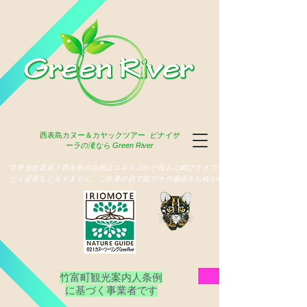
西表島
カヌー＆カヤックツアー
ピナイサ
ーラの滝なら Green River
​世界自然遺産？西表島の自然はユネスコの小役人に媚びてまで俳名いた
だく必要などありません、ご自身の目で肌でその価値をお確かめ下さい
竹富町観光案内人条例
​に基づく事業者です