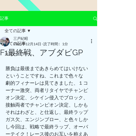
記事
全ての記事
三戸紀昭
全ての記事
2021年12月14日
読了時間: 1分
F1最終戦、アブダビGP
カヌーツアー
勝負は最後まであきらめてはいけない
ということですね、これまで色々な
劇的フィナーレは見てきました、１コ
ーナー激突、両者リタイヤでチャンピ
オン決定、シケイン侵入でブロック、
接触両者でチャンピオン決定、しかも
それはわざと、と仕返し、最終ラップ
ガス欠、エンジンブロー、と色々しか
し今回は、戦略で最終ラップ、オーバ
ーテイク！レース後のお互いを称えあ