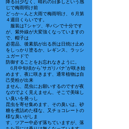
降る日少なく、晴れの日多しという感
じで梅雨明け前
どっか～んと大雨で梅雨明け、６月第
４週目くらいです。
服装はTシャツ、半パンで十分です
が、紫外線が大変強くなっていますの
で、帽子は
必需品、後素肌が出る所は日焼け止め
をしっかり塗るか、レギンス、ラッシ
ュガードで
防御することをお忘れなきように。
​ 6月中旬頃から”サガリバナ”が咲き始
めます、夜に咲きます、通常植物は自
己受粉が出来
ません、昆虫にお願いするのですが夜
なのでよく見えません、そこで美味し
い臭いを発っし
昆虫を寄せ集めます、その臭いは、砂
糖を煮詰めた様な、又チョコレートの
様な臭いがしま
す、ツアー中必ず落ちていますが、落
ちた花には香りは無くなっています。