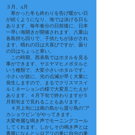
３月、4月
​ 寒かった冬も終わりを告げ暖かい日
が続くようになり、海では泳げる日も
あります、毎年春分の日前後に、日本
一早い海開きが開催されます、八重山
各島持ち回りで、子供たちが泳がされ
ます、晴れの日は大喜びですが、曇り
の日はちょっと寒い。
この時期、西表島ではホタルを見る
事ができます、ヤエヤマヒメボタルと
いう種類で、大変小さいホタルです。
小さいが故に、光の点滅が早く大量に
発生しますので、まるでクリスマスイ
ルミネーションの様で大変見ごたえが
あります、４月下旬で終わりますが５
月初旬まで見れることもあります。
​ ４月上旬には南の島から渡り鳥の”ア
カショウビン”がやってきます、
大変奇麗な鳴き声でモーニングコール
してくれます、しかしその鳴き声とは
裏腹になんとシロアリの巣に自分の巣