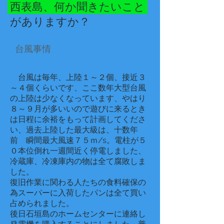
​西表島、何か聞きたいこと
がありますか？
​台風事情
台風は毎年、上陸１～２個、接近３
～４個くらいです、ここ数年大型台風
の上陸は少なくなっています、やはり
８～９月が多いいので遊びに来るとき
は日程に余裕をもって計画してくださ
い、過去上陸した最大級は、十数年
前 瞬間最大風速７５ｍ/s。電柱が５
０本位倒れ一週間近く停電しました、
冷蔵庫、冷凍庫内の物は全て腐敗しま
した。
復旧作業に関わる人たちの食料確保の
為スーパーに入荷したパンは全て買い
占められました。
後日石垣島のホームセンターに連絡し