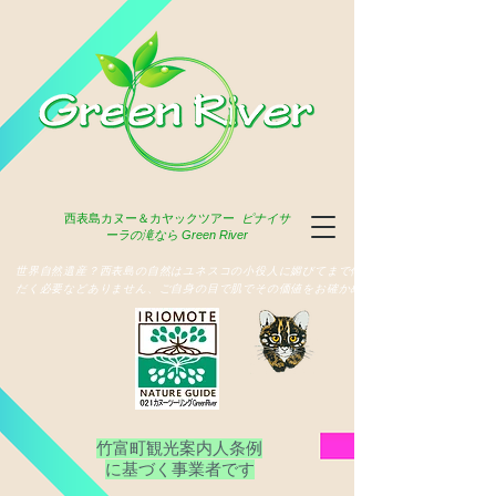
西表島
カヌー＆カヤックツアー
ピナイサ
ーラの滝なら Green River
​世界自然遺産？西表島の自然はユネスコの小役人に媚びてまで俳名いた
だく必要などありません、ご自身の目で肌でその価値をお確かめ下さい
竹富町観光案内人条例
​に基づく事業者です