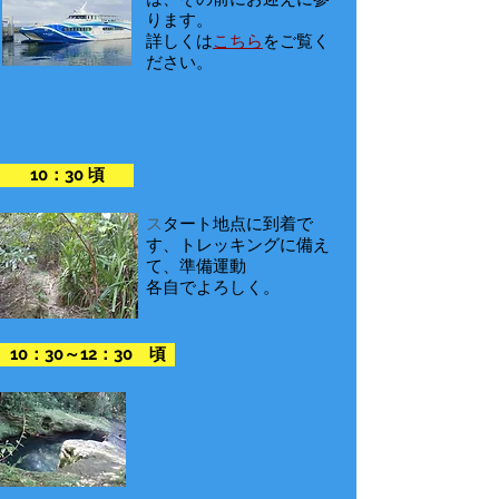
ります。
詳しくは
こちら
をご覧く
ださい。
10：30 頃
ス
タート地点に到着で
す、トレッキングに備え
て、準備運動
​各自でよろしく。
10：30～12：30 頃