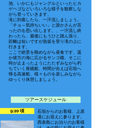
池、いかにもジャングルといったヒカ
ゲヘゴなどいろいろな様子を観察しな
がら登っていきます、
滝に到着したら、一汗流しましょう。
「チョ～気持ちいい」と誰かさんが言
ったのを思い出します。、一汗流し終
わったら、最後にもうひと踏ん張り、
距離は短いですが急坂を登り滝の上に
行きます。
ここで絶景を眺めながら昼食です、遥
か彼方の海に広がるサンゴ礁、そこに
時が止まったようにたたずみながら朽
ちていく座礁船、時間が合えば石垣へ
帰る高速船、様々ものを楽しみながら
ゆっくり休憩しましょう。
ツアースケジュール
9:20 頃
石垣からのお客様、上原
港にお迎えに参ります。
西表島にお泊りのお客様
は、その前にお迎えに参