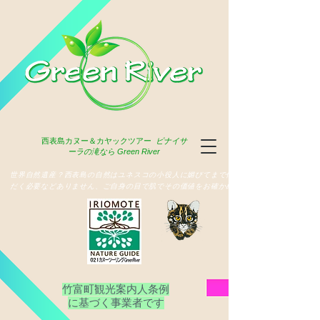
西表島
カヌー＆カヤックツアー
ピナイサ
ーラの滝なら Green River
​世界自然遺産？西表島の自然はユネスコの小役人に媚びてまで俳名いた
だく必要などありません、ご自身の目で肌でその価値をお確かめ下さい
竹富町観光案内人条例
​に基づく事業者です