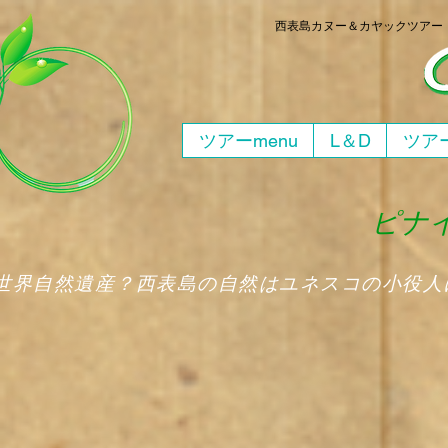
西表島
カヌー＆カヤックツア
ツアーmenu
L＆D
ツアー
ピナイ
​世界自然遺産？西表島の自然はユネスコの小役