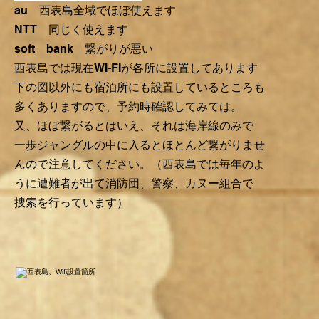
au 西表島全域でほぼ使えます
NTT 同じく使えます
soft bank 繋がりが悪い
西表島では現在WI-FIが各所に設置してあります
​下の図以外にも宿泊所にも設置しているところも
多くありますので、予約時確認してみては。
又、ほぼ繋がるとはいえ、それは海岸線のみで
一歩ジャングルの中に入るとほとんど繋がりませ
んので注意してください。（西表島では毎年のよ
うに遭難者が出て消防団、警察、カヌー組合で
​捜索を行っています）