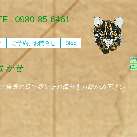
​TEL 0980-85-6461
々
ご予約、お問合せ
Blog
竹
おまかせ
​
、ご自身の目で肌でその価値をお確かめ下さい