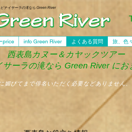
ー
ピナイサーラの滝なら Green River
price
info Green River
よくある質問
旅、色
西表島カヌー＆カヤックツアー
サーラの滝なら Green River に
人に媚びてまで俳名いただく必要などありません