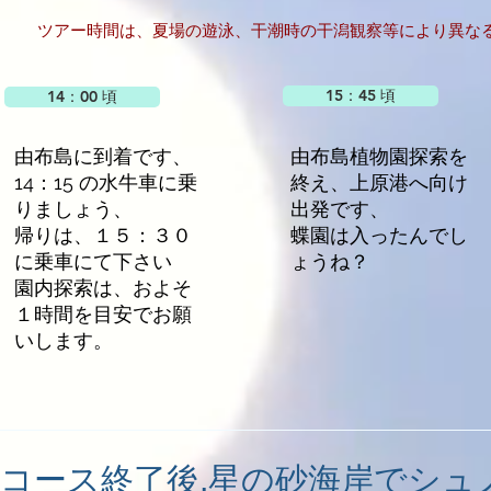
ツアー時間は、夏場の遊泳、干潮時の干潟観察等により異な
15：45 頃
14：00 頃
由布島に到着です、
由布島植物園探索を
14：15 の水牛車に乗
終え、上原港へ向け
りましょう、
出発です、
帰りは、１５：３０
​蝶園は入ったんでし
に乗車にて下さい
ょうね？
​園内探索は、およそ
１時間を目安でお願
いします。
日コース終了後,星の砂海岸でシュ