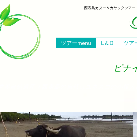
西表島
カヌー＆カヤックツア
ツアーmenu
L＆D
ツアー
ピナイ
​世界自然遺産？西表島の自然はユネスコの小役