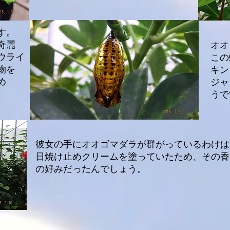
す。
奇麗
オオ
ウライ
この
物を
キン
め
​ジ
うで
彼女の手にオオゴマダラが群がっているわけは
​日焼け止めクリームを塗っていたため、その
の好みだったんでしょう。