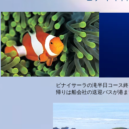
​ピナイサーラの滝半日コース
​帰りは船会社の送迎バスが港