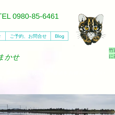
​TEL 0980-85-6461
々
ご予約、お問合せ
Blog
竹
おまかせ
​
、ご自身の目で肌でその価値をお確かめ下さい