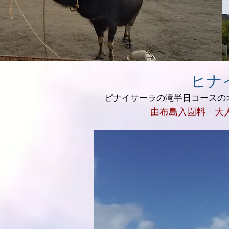
​ヒ
ピナイサーラの滝半日コースの
由布島入園料 大人