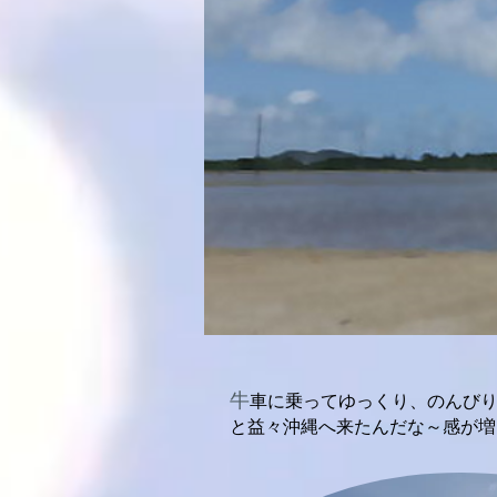
​牛
車に乗ってゆっくり、のんびり
と益々沖縄へ来たんだな～感が増