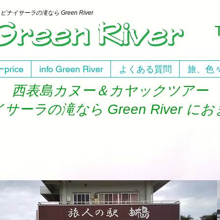
ー
ピナイサーラの滝なら Green River
price
info Green River
よくある質問
旅、色
西表島カヌー＆カヤックツアー
サーラの滝なら Green River に
人に媚びてまで俳名いただく必要などありません