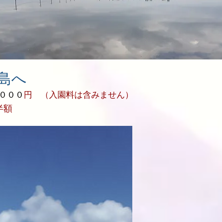
島へ
０００
円 （入園料は含みません）
半額