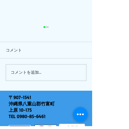
コメント
ひまわり、
ピナイ半日+釣りツアー
コメントを追加…
〒907-1541
沖縄県八重山郡竹富町
上原 10-175
TEL
0980-85-6461