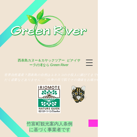
西表島
カヌー＆カヤックツアー
ピナイサ
ーラの滝なら Green River
​世界自然遺産？西表島の自然はユネスコの小役人に媚びてまで俳名いた
だく必要などありません、ご自身の目で肌でその価値をお確かめ下さい
竹富町観光案内人条例
​に基づく事業者です