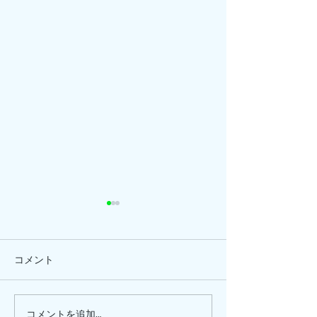
コメント
ひまわり、
ピナイ半日+釣りツアー
コメントを追加…