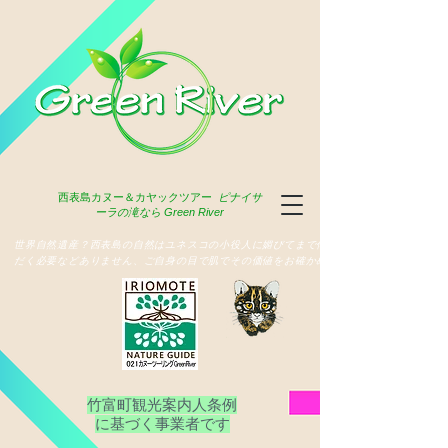
西表島
カヌー＆カヤックツアー
ピナイサ
ーラの滝なら Green River
​世界自然遺産？西表島の自然はユネスコの小役人に媚びてまで俳名いた
だく必要などありません、ご自身の目で肌でその価値をお確かめ下さい
竹富町観光案内人条例
​に基づく事業者です